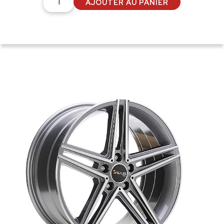
AJOUTER AU PANIER
de
Jante
AVUS
AC-
515
7.5x17
ET36