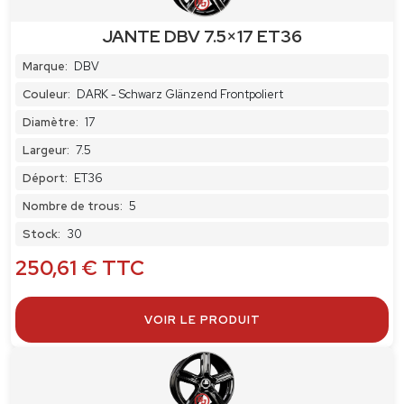
JANTE DBV 7.5×17 ET36
Marque:
DBV
Couleur:
DARK - Schwarz Glänzend Frontpoliert
Diamètre:
17
Largeur:
7.5
Déport:
ET36
Nombre de trous:
5
Stock:
30
250,61
€
TTC
VOIR LE PRODUIT