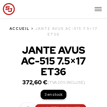
ACCUEIL
>
JANTE AVUS AC-515 7.5×17
ET36
JANTE AVUS
AC-515 7.5×17
ET36
372,60
€
(TVA 20% INCLUSE)
3 en stock
quantité