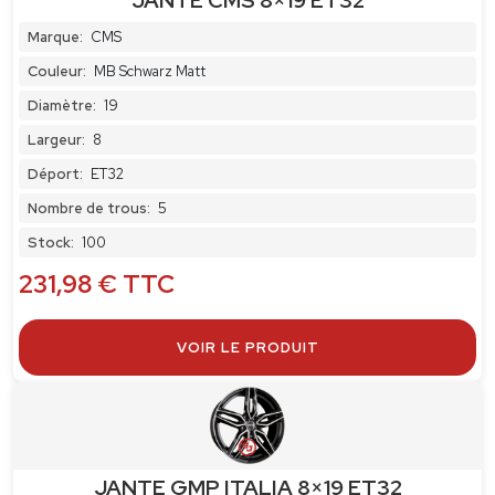
JANTE CMS 8×19 ET32
Marque:
CMS
Couleur:
MB Schwarz Matt
Diamètre:
19
Largeur:
8
Déport:
ET32
Nombre de trous:
5
Stock:
100
231,98
€
TTC
VOIR LE PRODUIT
JANTE GMP ITALIA 8×19 ET32