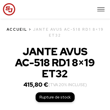
ACCUEIL
>
JANTE AVUS AC-518 RD1 8×19
ET32
JANTE AVUS
AC-518 RD1 8×19
ET32
415,80
€
(TVA 20% INCLUSE)
Rupture de stock