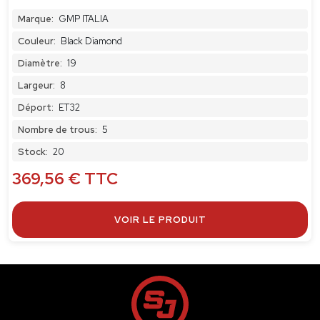
Marque:
GMP ITALIA
Couleur:
Black Diamond
Diamètre:
19
Largeur:
8
Déport:
ET32
Nombre de trous:
5
Stock:
20
369,56
€
TTC
VOIR LE PRODUIT