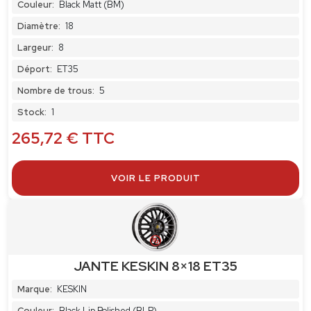
Couleur:
Black Matt (BM)
Diamètre:
18
Largeur:
8
Déport:
ET35
Nombre de trous:
5
Stock:
1
265,72
€
TTC
VOIR LE PRODUIT
JANTE KESKIN 8×18 ET35
Marque:
KESKIN
Couleur:
Black Lip Polished (BLP)