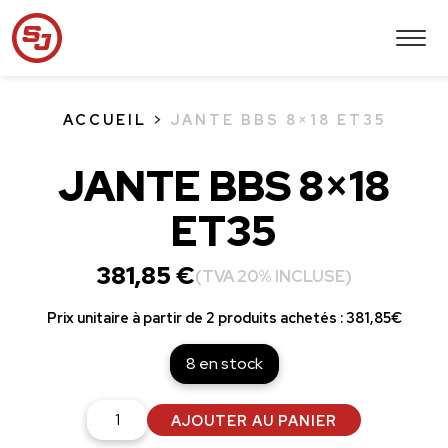
ACCUEIL
>
JANTE BBS 8×18 ET35
JANTE BBS 8×18
ET35
381,85
€
(TVA 20% INCLUSE)
Prix unitaire à partir de 2 produits achetés : 381,85€
8 en stock
quantité
AJOUTER AU PANIER
de