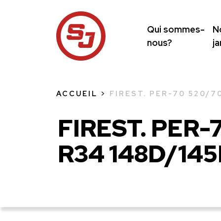
Qui sommes-
N
nous?
j
ACCUEIL
>
FIREST. PER-70 520/7
FIREST. PER-
R34 148D/145