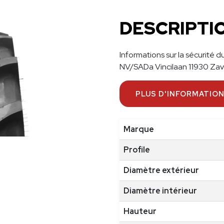
7
52
DESCRIPTI
R3
14
TL
Informations sur la sécurité
NV/SADa Vincilaan 11930 Za
PLUS D'INFORMATIO
Marque
Profile
Diamètre extérieur
Diamètre intérieur
Hauteur