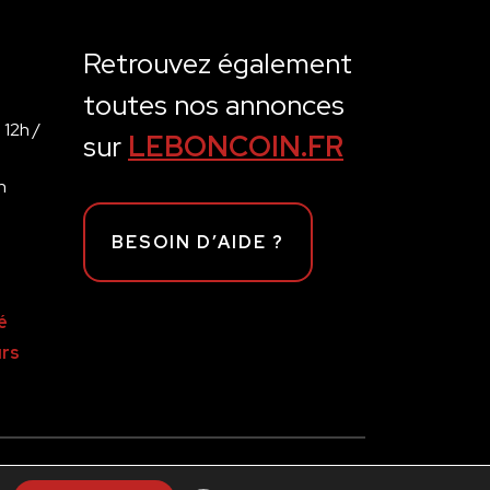
Retrouvez également
toutes nos annonces
 12h /
sur
LEBONCOIN.FR
h
BESOIN D’AIDE ?
é
rs
L