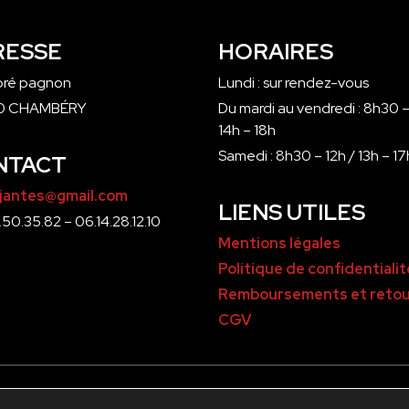
RESSE
HORAIRES
 pré pagnon
Lundi : sur rendez-vous
0 CHAMBÉRY
Du mardi au vendredi : 8h30 –
14h – 18h
Samedi : 8h30 – 12h / 13h – 17
NTACT
jantes@gmail.com
LIENS UTILES
50.35.82 – 06.14.28.12.10
Mentions légales
Politique de confidentialit
Remboursements et retou
CGV
© 2024 - Stock Jantes - Site WordPress par
NOUVEL OEI