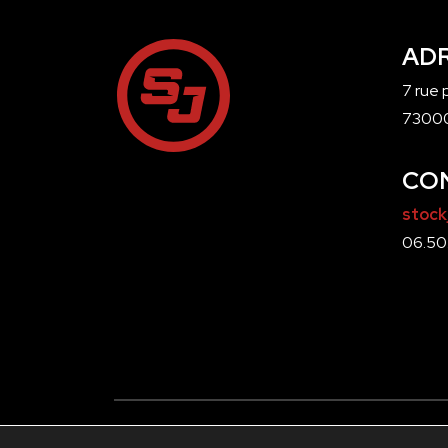
AD
7 rue
7300
CO
stock
06.50.