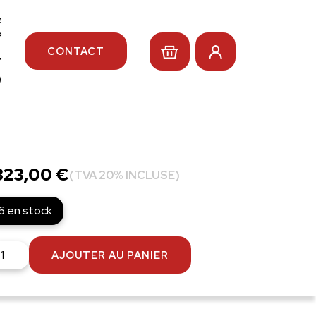
e
?
CONTACT
4
0
323,00
€
(TVA 20% INCLUSE)
6 en stock
antité
AJOUTER AU PANIER
REST.
R-