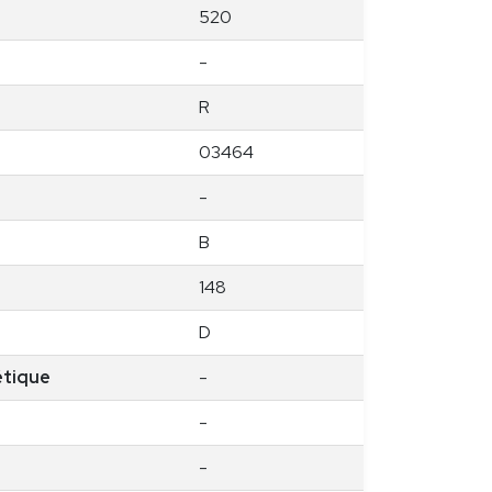
520
-
R
03464
-
B
148
D
étique
-
-
-