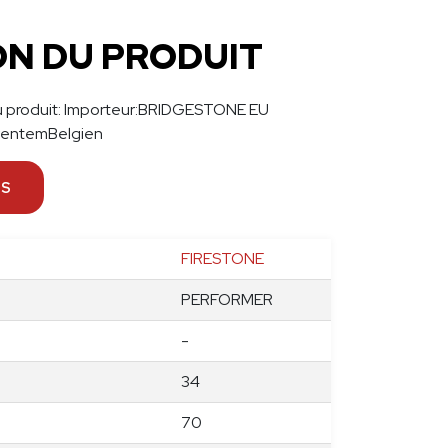
0
0/70
ON DU PRODUIT
4
8D/145E
 du produit: Importeur:BRIDGESTONE EU
ventemBelgien
NS
FIRESTONE
PERFORMER
-
34
70