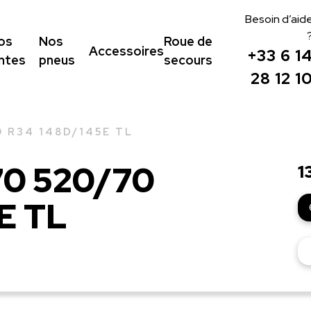
Besoin d’aid
os
Nos
Roue de
Accessoires
+33 6 1
antes
pneus
secours
28 12 1
0 R34 148D/145E TL
70 520/70
1
E TL
qu
de
FI
PE