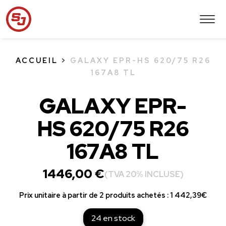
ACCUEIL
>
GALAXY EPR-HS 620/75 R26
167A8 TL
GALAXY EPR-
HS 620/75 R26
167A8 TL
1446,00
€
(TVA 20% INCLUSE)
Prix unitaire à partir de 2 produits achetés : 1 442,39€
24 en stock