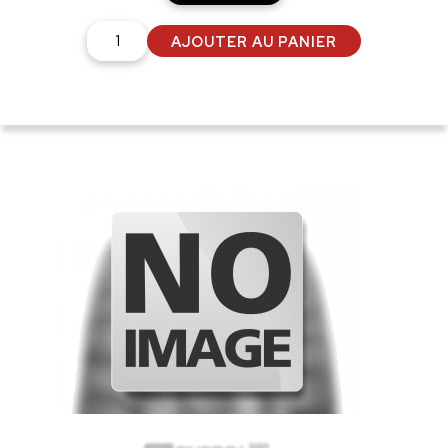
quantité
AJOUTER AU PANIER
de
GALAXY
EPR-
HS
620/75
R26
167A8
TL