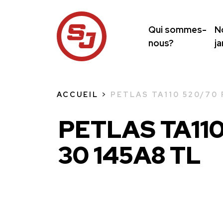
Qui sommes-
N
nous?
j
ACCUEIL
>
PETLAS TA110 520/70 
PETLAS TA110
30 145A8 TL