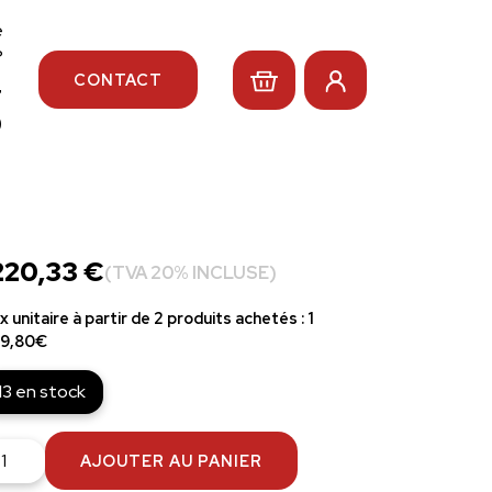
e
?
CONTACT
4
0
220,33
€
(TVA 20% INCLUSE)
ix unitaire à partir de 2 produits achetés : 1
9,80€
13 en stock
antité
AJOUTER AU PANIER