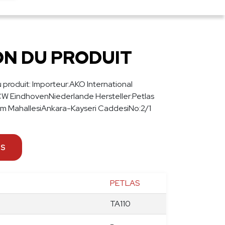
TLAS
110
0/70
ON DU PRODUIT
5A8
u produit: Importeur:AKO International
W EindhovenNiederlande Hersteller:Petlas
dam MahallesiAnkara-Kayseri CaddesiNo:2/1
NS
PETLAS
TA110
-