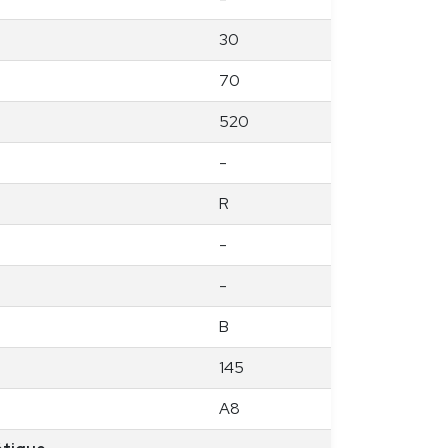
30
70
520
-
R
-
-
B
145
A8