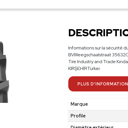
PE
TA
52
R
DESCRIPTI
30
14
TL
Informations sur la sécurité d
B.V.Weegschaalstraat 35632C
Tire Industry and Trade Kın
KIRŞEHİRTürkei
PLUS D'INFORMATIO
Marque
Profile
Diamètre extérieur