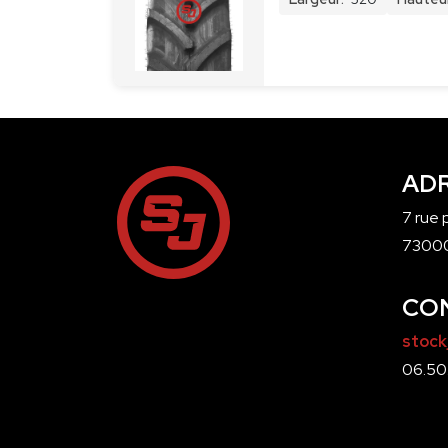
AD
7 rue
7300
CO
stock
06.50.