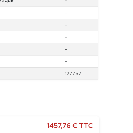
étique
-
-
-
-
-
-
1277.57
1457,76
€
TTC