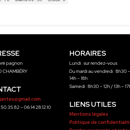
RESSE
HORAIRES
 pré pagnon
Lundi : sur rendez-vous
0 CHAMBÉRY
Du mardi au vendredi : 8h30 –
14h – 18h
Samedi : 8h30 – 12h / 13h – 17
NTACT
jantes@gmail.com
LIENS UTILES
50.35.82 – 06.14.28.12.10
Mentions légales
Politique de confidentialit