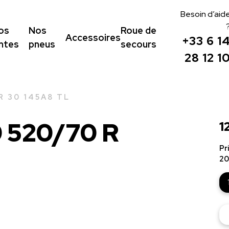
Besoin d’aid
os
Nos
Roue de
Accessoires
+33 6 1
antes
pneus
secours
28 12 1
R 30 145A8 TL
 520/70 R
1
Pr
20
qu
de