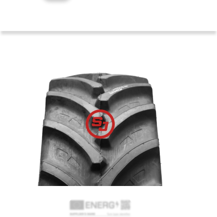
TIANLI
AG-
R
520/70
R38
150A8