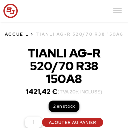
ACCUEIL
>
TIANLI AG-R 520/70 R38 150A8
TIANLI AG-R
520/70 R38
150A8
1421,42
€
(TVA 20% INCLUSE)
2 en stock
quantité
AJOUTER AU PANIER
de