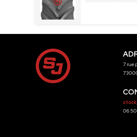
AD
7 rue
7300
CO
stock
06.50.