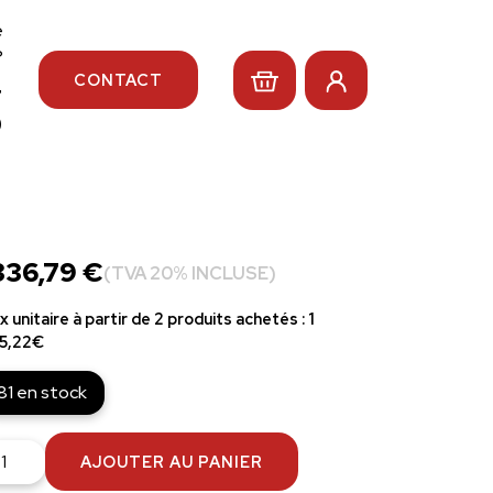
e
?
CONTACT
4
0
336,79
€
(TVA 20% INCLUSE)
ix unitaire à partir de 2 produits achetés : 1
5,22€
81 en stock
antité
AJOUTER AU PANIER