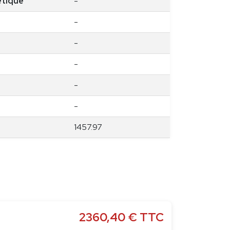
étique
-
-
-
-
-
-
1457.97
2360,40
€
TTC