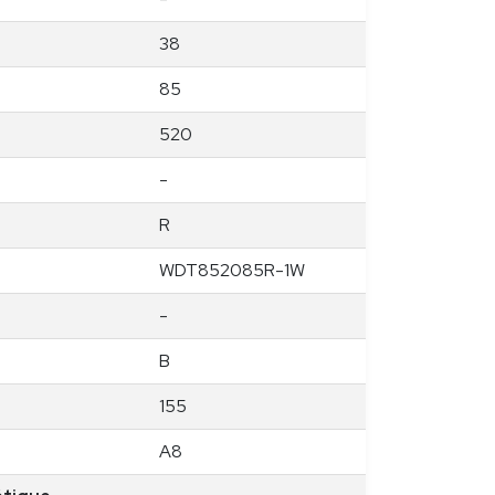
38
85
520
-
R
WDT852085R-1W
-
B
155
A8