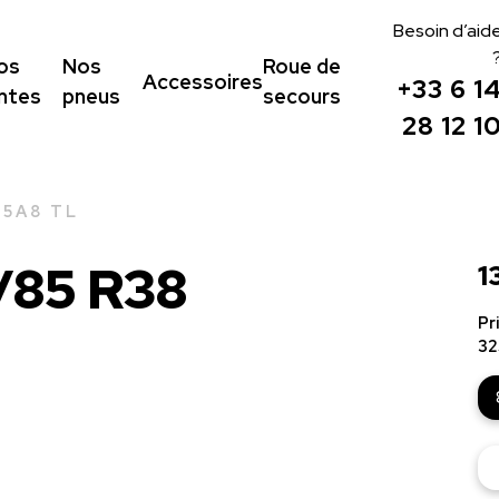
Besoin d’aid
os
Nos
Roue de
Accessoires
+33 6 1
antes
pneus
secours
28 12 1
55A8 TL
/85 R38
1
Pr
32
qu
de