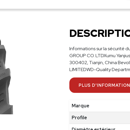
W
R1
52
R3
DESCRIPTI
15
TL
Informations sur la sécurité
GROUP CO. LTDXumu Yanjiuso 
300402, Tianjin, China Be
LIMITEDWD-Quality Depart
PLUS D'INFORMATIO
Marque
Profile
Diamètre extérieur